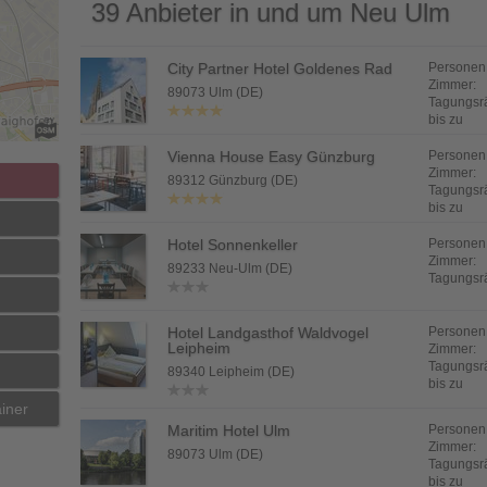
39 Anbieter in und um Neu Ulm
Der
City Partner Hotel Goldenes Rad
Personen
Zimmer:
89073 Ulm (DE)
Tagungsr
passende
bis zu
Dienstleister
Vienna House Easy Günzburg
Personen
Zimmer:
89312 Günzburg (DE)
Tagungsr
für
bis zu
Hotel Sonnenkeller
Personen
Veranstaltungen
Zimmer:
89233 Neu-Ulm (DE)
Tagungsr
in
Hotel Landgasthof Waldvogel
Personen
Neu
Leipheim
Zimmer:
Tagungsr
89340 Leipheim (DE)
Ulm
bis zu
iner
und
Maritim Hotel Ulm
Personen
Zimmer:
89073 Ulm (DE)
Tagungsr
Umgebung
bis zu