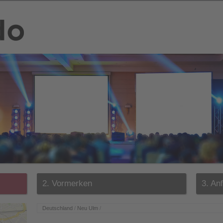
2. Vormerken
3. An
Deutschland
/
Neu Ulm
/