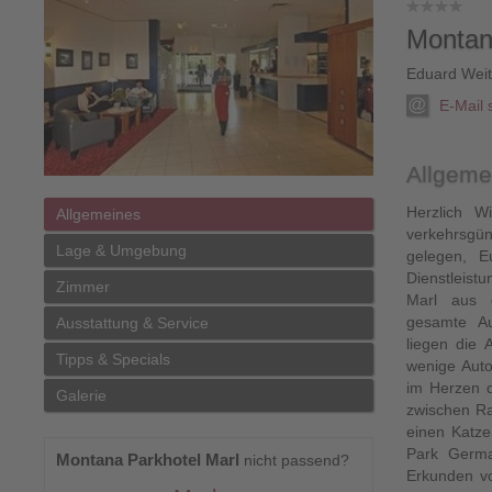
Montan
Eduard Wei
E-Mail
Allgeme
Herzlich W
Allgemeines
verkehrsgü
Lage & Umgebung
gelegen, E
Dienstleis
Zimmer
Marl aus 
gesamte Au
Ausstattung & Service
liegen die
Tipps & Specials
wenige Auto
im Herzen d
Galerie
zwischen Ra
einen Katze
Park Germa
Montana Parkhotel Marl
nicht passend?
Erkunden v