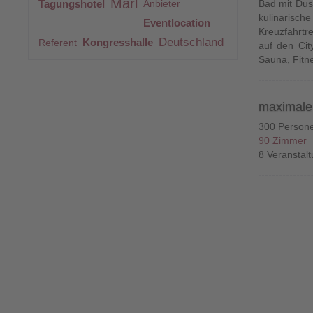
Marl
Tagungshotel
Anbieter
Bad mit Dusc
kulinarisch
Eventlocation
Kreuzfahrtr
Deutschland
Kongresshalle
Referent
auf den Cit
Sauna, Fitn
maximale 
300 Person
90 Zimmer
8 Veranstal