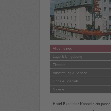
Allgemeines
Lage & Umgebung
Zimmer
Ausstattung & Service
Tipps & Specials
Galerie
Hotel Excelsior Kassel
nicht pass