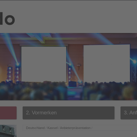
2. Vormerken
3. An
Deutschland
/
Kassel
/
Anbieterpräsentation
/