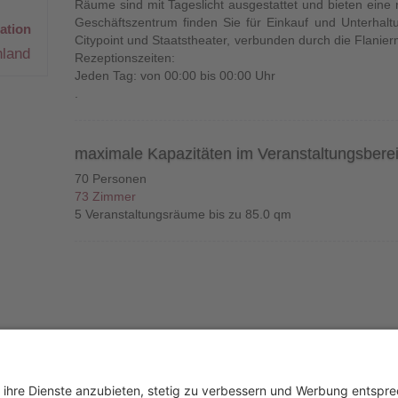
Räume sind mit Tageslicht ausgestattet und bieten ein
Geschäftszentrum finden Sie für Einkauf und Unterhaltu
ation
Citypoint und Staatstheater, verbunden durch die Flanier
hland
Rezeptionszeiten:
Jeden Tag: von 00:00 bis 00:00 Uhr
.
maximale Kapazitäten im Veranstaltungsbere
70 Personen
73 Zimmer
5 Veranstaltungsräume bis zu 85.0 qm