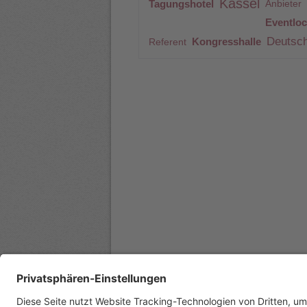
Kassel
Tagungshotel
Anbieter
Eventloc
Deutsc
Kongresshalle
Referent