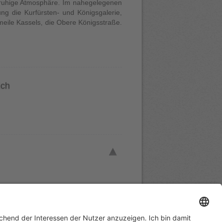
e ruhige Atmosphäre. Im nahegelegenen
ng die Kurfürsten- und Königsgalerie,
meile Kassels, die Obere Königsstraße.
ich