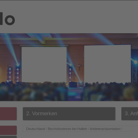
2. Vormerken
3. An
Deutschland
/
Bischofswiesen bei Hallein
/
Anbieterpräsentation
/