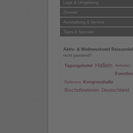
Lage & Umgebung
Zimmer
Ausstattung & Service
Tipps & Specials
Aktiv- & Wellnesshotel Reissenle
nicht passend?
Hallein
Tagungshotel
Anbieter
Eventloc
Kongresshalle
Referent
Bischofswiesen
Deutschland