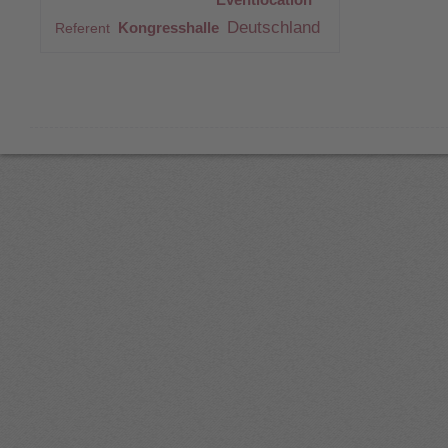
Deutschland
Kongresshalle
Referent
Peter
A9781479
0
Brandl