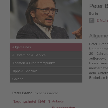
Peter B
Berlin
E-Mail
Allgeme
Peter Brand
Allgemeines
Unternehmer
20 Jahren
Ausstattung & Service
außergewöh
Themen & Programmpunkte
Passagieren
meisterhafte
Tipps & Specials
dem Untern
Erlebnisse 
Galerie
Peter Brandl
nicht passend?
Berlin
Tagungshotel
Anbieter
Eventlocation