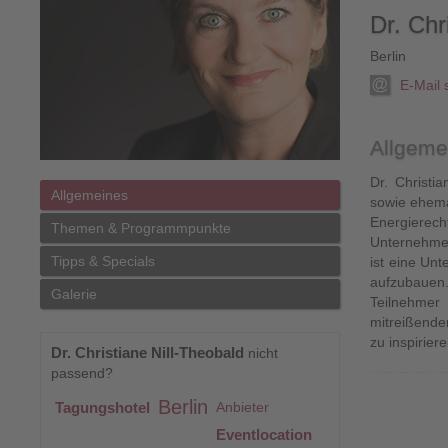
Dr. Chr
Berlin
E-Mail
Allgeme
Dr. Christia
Allgemeines
sowie ehemal
Energierech
Themen & Programmpunkte
Unternehmens
Tipps & Specials
ist eine Un
aufzubauen.
Galerie
Teilnehmer
mitreißenden
zu inspirier
Dr. Christiane Nill-Theobald
nicht
passend?
Berlin
Tagungshotel
Anbieter
Eventlocation