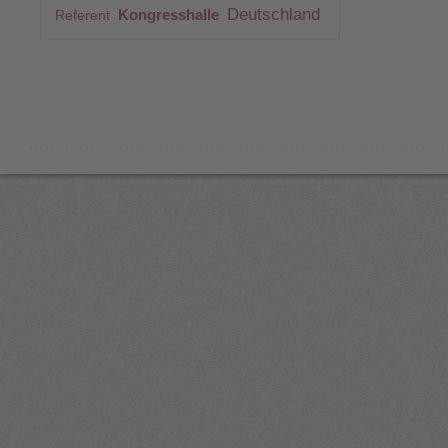
Deutschland
Kongresshalle
Referent
Dr.
A8304333
0
Christiane
Nill-
Theobald