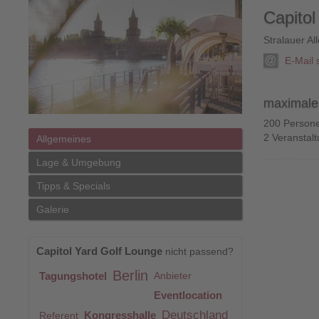
Capitol
Stralauer Al
E-Mail
maximale 
200 Person
2 Veranstal
Allgemeines
Lage & Umgebung
Tipps & Specials
Galerie
Capitol Yard Golf Lounge
nicht passend?
Berlin
Tagungshotel
Anbieter
Eventlocation
Deutschland
Kongresshalle
Referent