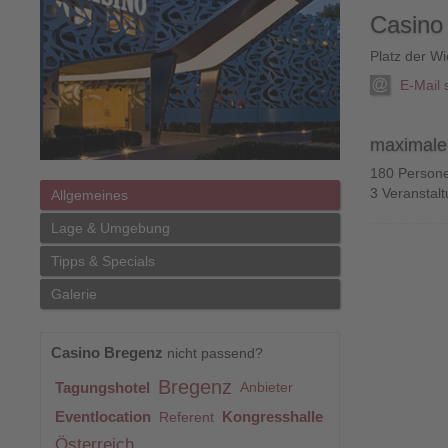
Casino
Platz der W
E-Mail
maximale 
180 Person
3 Veranstal
Allgemeines
Lage & Umgebung
Tipps & Specials
Galerie
Casino Bregenz
nicht passend?
Bregenz
Tagungshotel
Anbieter
Eventlocation
Kongresshalle
Referent
Österreich