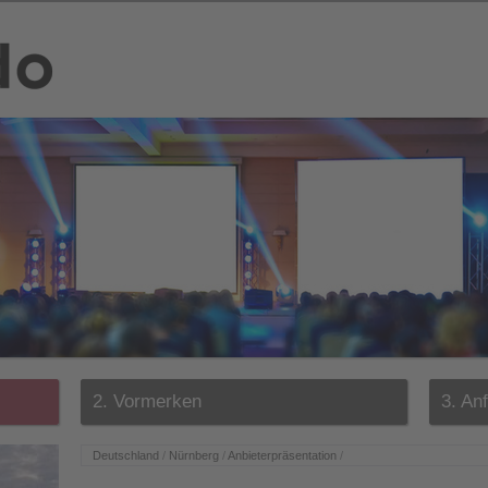
2. Vormerken
3. An
Deutschland
/
Nürnberg
/
Anbieterpräsentation
/