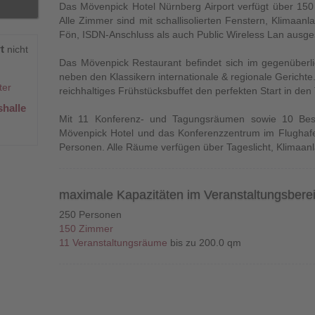
Das Mövenpick Hotel Nürnberg Airport verfügt über 15
Alle Zimmer sind mit schallisolierten Fenstern, Klimaanla
Fön, ISDN-Anschluss als auch Public Wireless Lan ausges
rt
nicht
Das Mövenpick Restaurant befindet sich im gegenüberli
neben den Klassikern internationale & regionale Gericht
ter
reichhaltiges Frühstücksbuffet den perfekten Start in den
halle
Mit 11 Konferenz- und Tagungsräumen sowie 10 Bes
Mövenpick Hotel und das Konferenzzentrum im Flughafen
Personen. Alle Räume verfügen über Tageslicht, Klimaa
maximale Kapazitäten im Veranstaltungsbere
250 Personen
150 Zimmer
11 Veranstaltungsräume
bis zu 200.0 qm