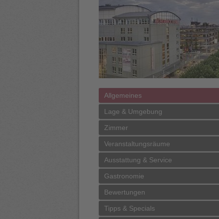
Allgemeines
Lage & Umgebung
Zimmer
Veranstaltungsräume
Ausstattung & Service
Gastronomie
Bewertungen
Tipps & Specials