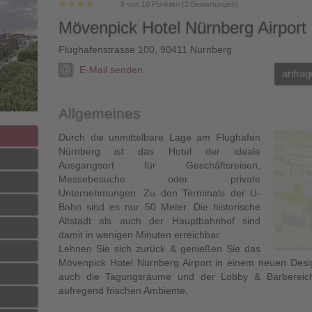
9
von
10
Punkten (
2
Bewertungen)
Mövenpick Hotel Nürnberg Airport
Flughafenstrasse 100
,
90411
Nürnberg
E-Mail senden
anfrag
Allgemeines
Durch die unmittelbare Lage am Flughafen
Nürnberg ist das Hotel der ideale
Ausgangsort für Geschäftsreisen,
Messebesuche oder private
Unternehmungen. Zu den Terminals der U-
Bahn sind es nur 50 Meter. Die historische
Altstadt als auch der Hauptbahnhof sind
damit in wenigen Minuten erreichbar.
Lehnen Sie sich zurück & genießen Sie das
Mövenpick Hotel Nürnberg Airport in einem neuen Des
auch die Tagungsräume und der Lobby & Barbereich
aufregend frischen Ambiente.