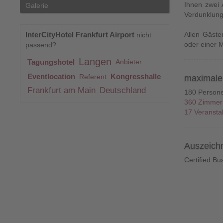
Ihnen zwei A
Galerie
Verdunklung
InterCityHotel Frankfurt Airport
Allen Gäste
nicht
oder einer 
passend?
Langen
Tagungshotel
Anbieter
Eventlocation
Kongresshalle
Referent
maximale 
Frankfurt am Main
Deutschland
180 Person
360 Zimmer
17 Veransta
Auszeich
Certified Bu