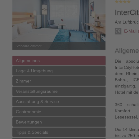
InterCi
Am Luftbrü
E-Mail
Standard Zimmer
Allgeme
Allgemeines
Die absol
InterCityHo
Lage & Umgebung
dem Rhein-
Bahn-, IC
Zimmer
einzigartig
Veranstaltungsräume
Hotel mit de
Ausstattung & Service
360 schall
Komfort:
Gastronomie
Lesesessel, 
Bewertungen
Die 14 klim
Tipps & Specials
bis zu 250 