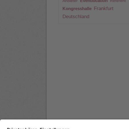
Eventlocation
Anbieter
Referent
Frankfurt
Kongresshalle
Deutschland