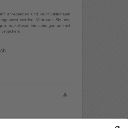
 mit anregenden und multifunktionalen
 angepasst werden. Vertrauen Sie uns,
gs in makellosen Einrichtungen und mit
 versichern.
ich