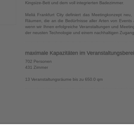
Kingsize-Bett und dem voll integrierten Badezimmer.
Meliá Frankfurt City definiert das Meetingkonzept neu,
Räumen, die an die Bedürfnisse aller Arten von Events
wenn wir Ihnen erfolgreiche Veranstaltungen und Meetin
der neusten Technologie und einem nachhaltigen Zugang
maximale Kapazitäten im Veranstaltungsbere
702 Personen
431
Zimmer
13 Veranstaltungsräume bis zu 650.0 qm