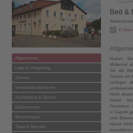
8
von
10
P
Bed & B
Weberstras
E-Mail
Allgeme
Allgemeines
Nutzen Si
Müllerhof a
Lage & Umgebung
Sie die At
Gästen ein 
Zimmer
verfügen a
Veranstaltungsräume
umfassende
Hotel diese
Ausstattung & Service
bieten Nic
Fernseher. 
Gastronomie
in Caputh ge
Bewertungen
eine Balanc
Hause fühle
Tipps & Specials
fortzufahren