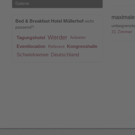
Galerie
maximale 
Bed & Breakfast Hotel Müllerhof
nicht
unbegrenzt
passend?
31 Zimmer
Werder
Tagungshotel
Anbieter
Eventlocation
Kongresshalle
Referent
Schwielowsee
Deutschland
Bed
A1038539
0
&
Breakfast
Hotel